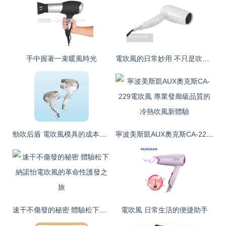
手中握著一束暖風時光
電吹風的日常妙用 不只是吹干頭發
勁吹后盾 電吹風模具的成本、工藝與優質工廠的全域解讀
寧波美斯凱AUX奧克斯CA-229電吹風 專業發廊級品質的冷熱吹風新體驗
速干不傷發的秘密 體驗松下納諾怡電吹風的革命性護發之旅
電吹風 日常生活的便捷助手