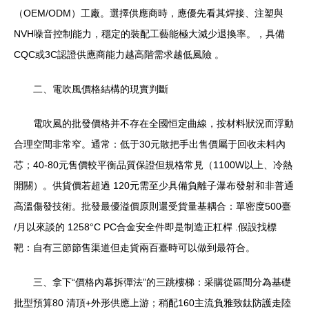
（OEM/ODM）工廠。選擇供應商時，應優先看其焊接、注塑與
NVH噪音控制能力，穩定的裝配工藝能極大減少退換率。，具備
CQC或3C認證供應商能力越高階需求越低風險 。
二、電吹風價格結構的現實判斷
電吹風的批發價格并不存在全國恒定曲線，按材料狀況而浮動
合理空間非常窄。通常：低于30元散把手出售價屬于回收未料內
芯；40-80元售價較平衡品質保證但規格常見（1100W以上、冷熱
開關）。供貨價若超過 120元需至少具備負離子瀑布發射和非普通
高溫傷發技術。批發最優溢價原則還受貨量基耦合：單密度500臺
/月以來談的 1258°C PC合金安全件即是制造正杠桿 .假設找標
靶：自有三節節售渠道但走貨兩百臺時可以做到最符合。
三、拿下“價格內幕拆彈法”的三跳樓梯：采購從區間分為基礎
批型預算80 清頂+外形供應上游；稍配160主流負雅致鈦防護走陸