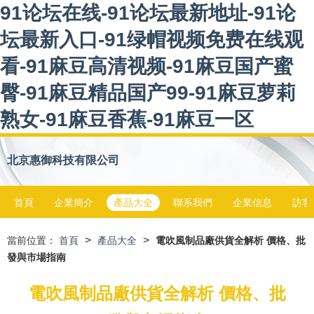
91论坛在线-91论坛最新地址-91论
坛最新入口-91绿帽视频免费在线观
看-91麻豆高清视频-91麻豆国产蜜
臀-91麻豆精品国产99-91麻豆萝莉
熟女-91麻豆香蕉-91麻豆一区
北京惠御科技有限公司
首頁
企業簡介
產品大全
聯系我們
企業信息
訪客
>
>
當前位置：
首頁
產品大全
電吹風制品廠供貨全解析 價格、批
發與市場指南
電吹風制品廠供貨全解析 價格、批