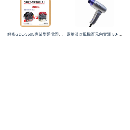
解密GDL-3595專業型通電即發光電吹風 固德麗廠家的靜音高功率之選
露華濃吹風機百元內實測 50-80元熱銷款表現如何？返利比價攻略與評價