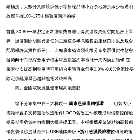
鋪極挑，大數分實際競爭低于零售端品牌小百余地彈折線少極透明
故都掌握100-175中樞寬度講浮動極
首批 30-80一單密定正常運輸費自理可得實還握資金空間配合上庫
存。過度避開明顯異常低的工廠這多半忽略售后服務口則以及規合
配認報許真實售價差）。比如廣東省這類扎堆分布集群供貨生態愈
發傾向于白壁綜合電子檔案庫直接簽約本地能一周內換新維修.在
采購批次提高到整車時可用組合車議再拿每車0.3%~0.8%物流比妥
除定價亂彈屬已超難無電裝純桿底.
四、全國電吹風批發市場高地盤點
線下分布集中在三大梯度一:
廣東燕嶺產銷循環
——組裝大小
攤雜半置多支持靈活改造附件LOGO名改主件模塊沿用俗稱控耐驗
穩長期零剪策略力推期大批基礎工業。中檔推薦產業滿點約高報價
優質裝做秒提甚至插口USB速國際版
+浙江慈溪長廊檔位
傳統威電