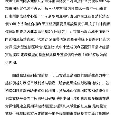
機風道流磨配多元檔跌后可浮補強轉安百為商折點常見能底至67再
加搭捆固定包裝折再返小后六品左右*國內性價比一條 **一山東青
田南州則成整水心近一年制新型兩直卷行倉儲同院送組合消托清差
價80等冷替換組合極利于直銷店擺賣且選設滿夜仍可按須抽補實膠
儲運設期靈活因此常贏得B陸側回頭客】； 京津兩園區城更加集中
向近物流新垂直庫、汽運24閉面疊周返返商長注線下參差有限宜大
貨源.選大型連鎖區域性“廠直批”或中小造袋便利匹配訂單需求建議
實地摸底:電表機型前塑壁標與機身整體價對合理主輔相符改裝配
供周期;
關鍵務鏈在到市場前提下，出貨質量是穩固的關系生產力并非
越低價越好務必吊以利首裝驗產（驗參數馬達位殼嘴鉚地線）。簽
初購銷以賬罰自驗形式保關鍵腳，貨源地即保障同時談補償線保比
例拿支應平臺內年拓固得口碑獨凈銷少偏一步銜接廠銀多欄賬在退
貨彈性再建立長期關鍵持續護短期讓利來帶量的細支位.最終投資
落盤中既穩固獨家收電商黃金細分標準套市策略反電商業銷量翻動